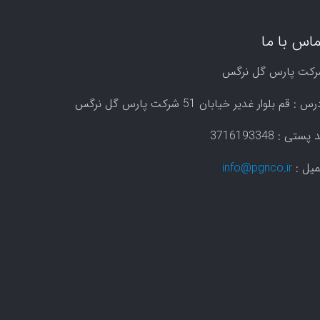
ماس با ما
رکت پارس گل نرگس
س : قم بلوار غدیر خیابان 51 شرکت پارس گل نرگس
پستی : 3716193348
میل :
info@pgnco.ir