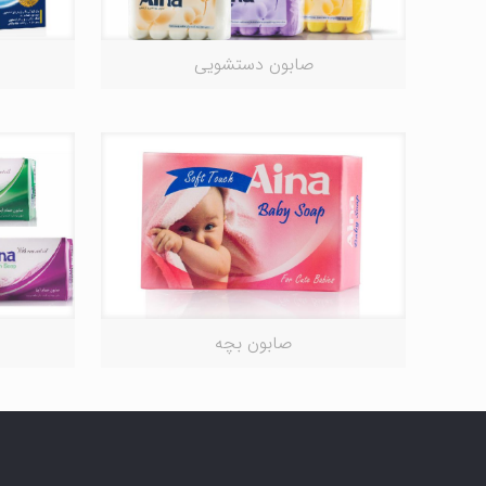
صابون دستشویی
صابون بچه