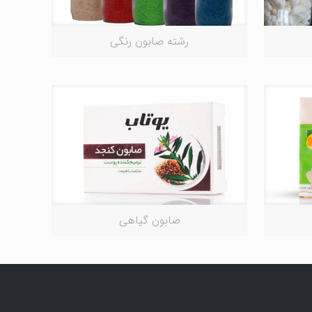
رشته صابون رنگی
صابون گیاهی