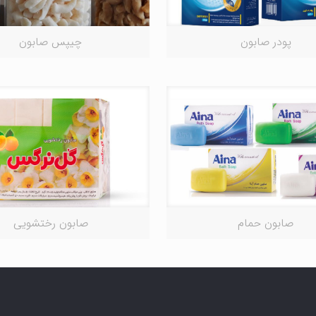
پودر صابون
چیپس صابون
صابون حمام
صابون رختشویی