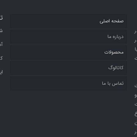
ت
صفحه اصلی
ر
ش
درباره ما
ر
آدر
ا
محصولات
ت
کد 
کاتالوگ
ای
تماس با ما
ت
و
ت
ع
ن
ر